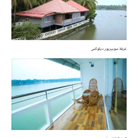
غرفة سوبيريور ديلوكس