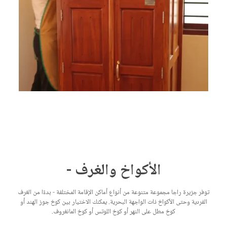
الأكواخ والغرف -
توفر جزيرة راجا مجموعة متنوعة من أنواع أماكن الإقامة المختلفة - بدءًا من الغرف
الفردية وحتى الأكواخ ذات الواجهة البحرية. يمكنك الاختيار بين كوخ جوز الهند أو
كوخ مطل على النهر أو كوخ اللوتس أو كوخ المانغروف.