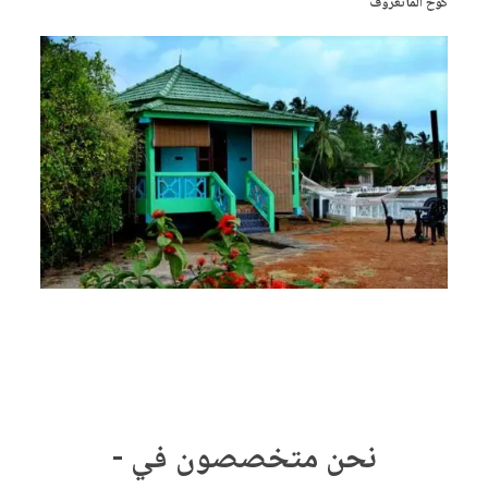
كوخ المانغروف
نحن متخصصون في -