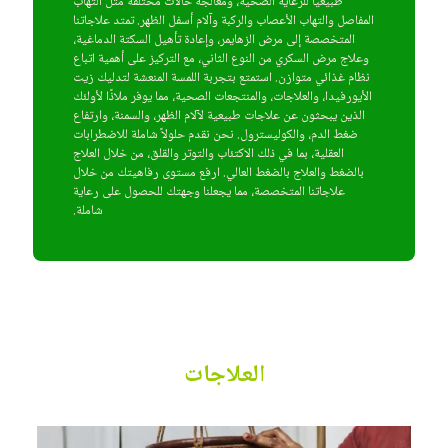
طبيعيًا للرعاية الصحية، ومعالجة حالات مختلفة مثل التهاب
المفاصل والتهاب الأعصاب والركبة وآلام أسفل الظهر. تمتد علاجاتنا
المتخصصة إلى مرض الزهايمر، وإعادة تأهيل السكتة الدماغية،
وعلاج مرض السكري من النوع الثاني، مع التركيز على أهمية اتباع
نظام غذائي متوازن. استمتع بتجربة اللمسة المنعشة لتدليك زيت
الأيورفيدا، والعلاجات، والمنتجعات الصحية، مما يوفر ملاذًا لأولئك
الذين يبحثون عن علاجات طبيعية لآلام الظهر، والسمنة، وارتفاع
ضغط الدم، والكوليسترول. نحن نقدم حلولاً شاملة للاضطرابات
العقلية، بما في ذلك الاكتئاب والتوتر والقلق، من خلال العلاج
بالضغط والعلاج بالضغط العالي. ارفع مستوى رفاهيتك من خلال
علاجاتنا المتخصصة، مما يجعلنا وجهتك للحصول على رعاية
شاملة.
العلاجات